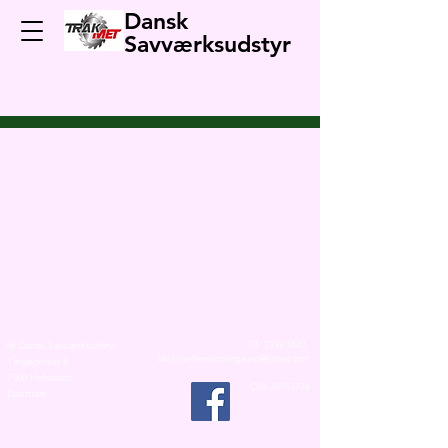
Dansk
Savværksudstyr
Tlf.:
2339 7440
© Dansk Savværksudstyr
Mail:
steffensondergaard@icloud.com
Tingagervej 4
7500 Holstebro
CVR:
38753738
Danmark