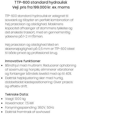
TTP-600 standard hydraulisk
Vejl. pris fra 199.000 kr. ex. moms
TTP-600 standard hydraulisk er velegnet til
savværk og tilbyder en perfekt kombination af
høj præcision og alsidighed. Maskinens
kapacitet afhænger af stammens tykkelse og
det ønskede træsort, med en gennemsnitlig
ydeevne på 1-2 m³/timen.
Høj præcision og alsidighed Med en
skærenøjagtighed på 0,5 mm er TTP-600 ideel
til både privat og professionel brug.
Innovative funktioner
Båndhjul med multirem: Reducerer ophobning
af savsmuld og harpiks, eliminerer vibrationer
og forlænger båndets levetid med op til 40%.
Elektrisk højdejustering sker med hurtig,
dobbeltsidet kædepositionering: Giver præcis
og effektiv drift.
Tekniske Data:
Vægt: 1300 kg
Hovedmotor: 7,5 kW
Forsyningsspænding: 380V, 50Hz
Elektrisk fremtræk af savhoved