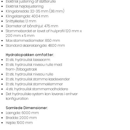
Elektrisk justering af støtterulle
Elektrisk højdejustering
Klingebredde: 32-35 mm (38 mm)
Klingelængde: 4004 mm
Snittykkelse: 1,1 mm
Diameter af båndhjul: 475 mm
Stammebordet er lavet af hulprofil 120 mm x
200 mm x 5 mm
Max stammediameter: 850 mm
Standard skærelængde: 4800 mm
Hydralicpakken omfatter:
Et stk. hydraulisk læssearm
Et stk. hydraulisk niveau rulle med
frem-/tilbagetræk
Et stk. hydraulisk niveau rulle
Et stk. hydraulisk stamme kædevender
Et stk. hydraulisk stammeklemmer
4 stk. hydraulisk stammemodholdere
Det hydrauliske system kan leveres i enhver
konfiguration
Samlede Dimensioner:
Længde: 6000 mm
Bredde: 2000 mm
Højde: 1900 mm