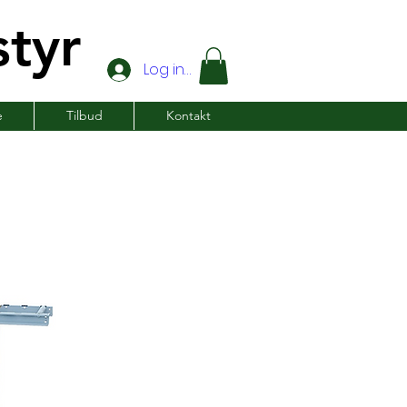
tyr
Log ind
e
Tilbud
Kontakt