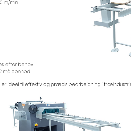
40 m/min
ses efter behov
G-2 måleenhed
r ideel til effektiv og præcis bearbejdning i træindustri