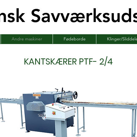
nsk Savværksuds
Andre maskiner
Fødeborde
Klinger/Sliddel
KANTSKÆRER PTF- 2/4