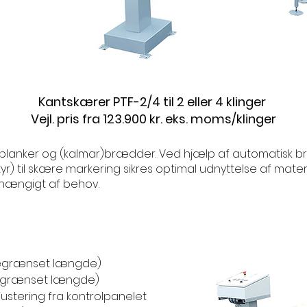
Kantskærer PTF-2/4 til 2 eller 4 klinger
Vejl. pris fra 123.900 kr. eks. moms/klinger
 planker og (kalmar)brædder. Ved hjælp af automatisk bre
r) til skære markering sikres optimal udnyttelse af materi
afhængigt af behov.
ubegrænset længde)
begrænset længde)
 justering fra kontrolpanelet