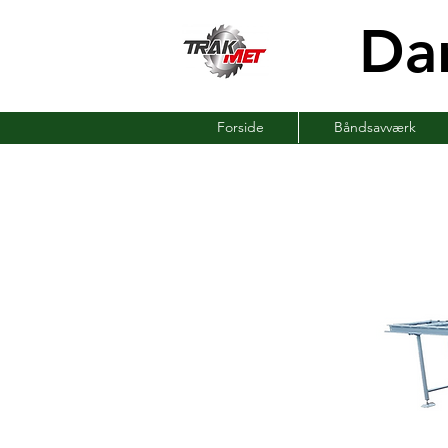
Da
Forside
Båndsavværk