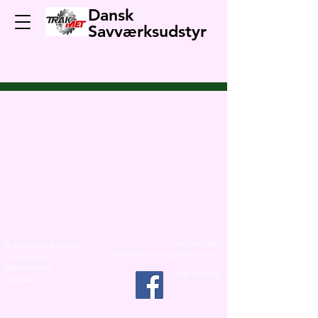
Dansk
Savværksudstyr
Tlf.:
2339 7440
© Dansk Savværksudstyr
Mail:
steffensondergaard@icloud.com
Tingagervej 4
7500 Holstebro
CVR:
38753738
Danmark