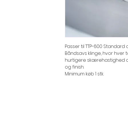
Passer til TTP-600 Standard 
Båndsavs klinge, hvor hver t
hurtigere skærehastighed 
og finish.
Minimum køb 1 stk.
© Dansk Savværksudstyr
Tingagervej 4
7500 Holstebro
Danmark