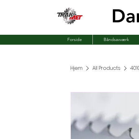
Da
Forside
Båndsavværk
Hjem
All Products
4010