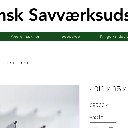
nsk Savværksuds
Andre maskiner
Fødeborde
Klinger/Sliddel
 x 35 x 1,1 mm
4010 x 35 x
Pris
695,00 kr.
Antal
*