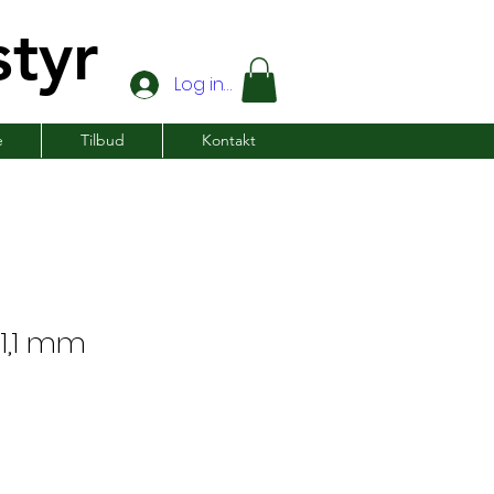
tyr
Log ind
e
Tilbud
Kontakt
 1,1 mm